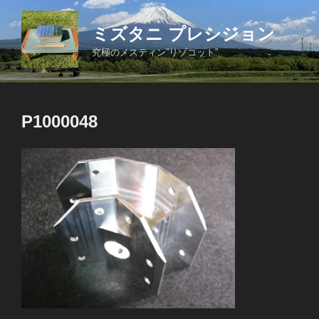
コ
ン
ミズタニ プレシジョン
テ
究極のメスティン”リゾコット”
ン
ツ
へ
ス
P1000048
キ
ッ
プ