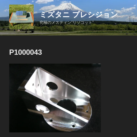
コ
ン
ミズタニ プレシジョン
テ
究極のメスティン”リゾコット”
ン
ツ
へ
ス
P1000043
キ
ッ
プ