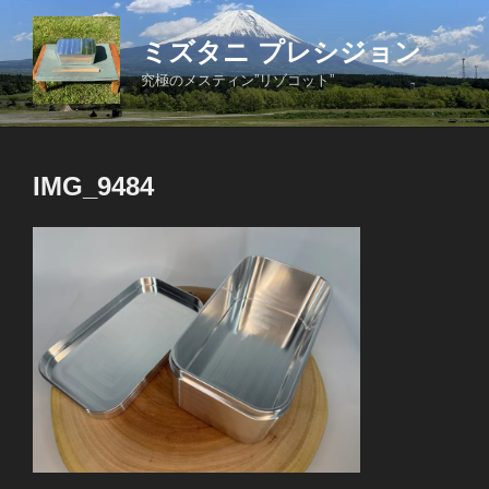
コ
ン
ミズタニ プレシジョン
テ
究極のメスティン”リゾコット”
ン
ツ
へ
ス
IMG_9484
キ
ッ
プ