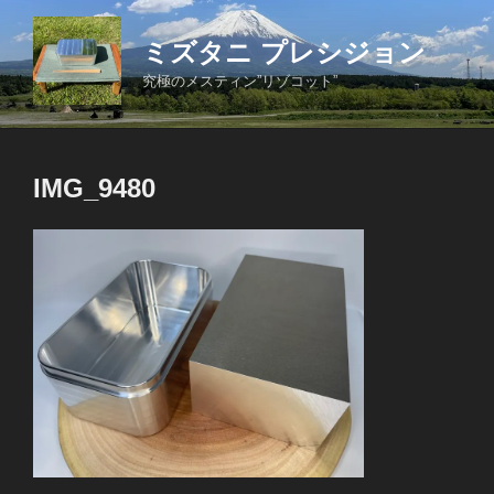
コ
ン
ミズタニ プレシジョン
テ
究極のメスティン”リゾコット”
ン
ツ
へ
ス
IMG_9480
キ
ッ
プ