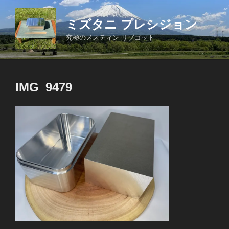
コ
ン
ミズタニ プレシジョン
テ
究極のメスティン”リゾコット”
ン
ツ
へ
ス
IMG_9479
キ
ッ
プ