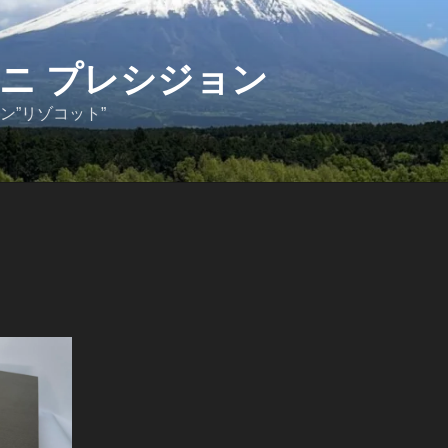
ニ プレシジョン
ン”リゾコット”