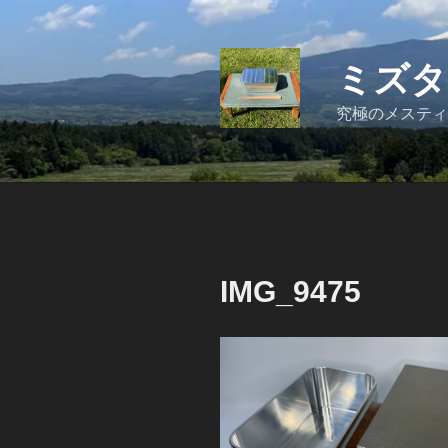
コ
ン
テ
ミズタ
ン
ツ
究極のメスティ
へ
ス
キ
ッ
プ
IMG_9475