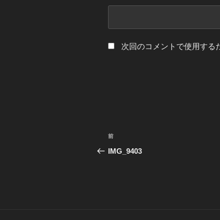
次回のコメントで使用する
投
前
前
稿
の
IMG_9403
投
ナ
稿
ビ
ゲ