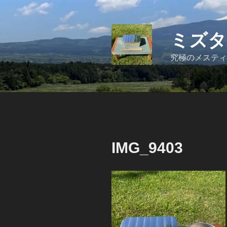
コ
ン
テ
ミズタ
ン
ツ
究極のメスティ
へ
ス
キ
ッ
プ
IMG_9403