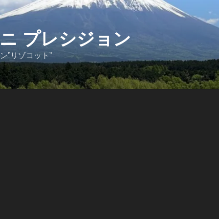
ニ プレシジョン
ン”リゾコット”