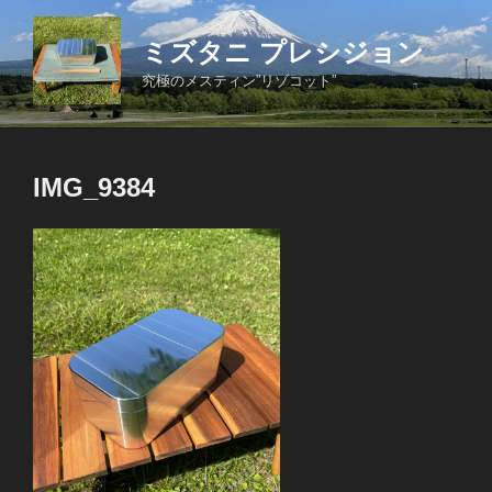
コ
ン
ミズタニ プレシジョン
テ
究極のメスティン”リゾコット”
ン
ツ
へ
ス
IMG_9384
キ
ッ
プ