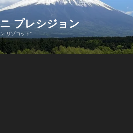
ニ プレシジョン
ン”リゾコット”