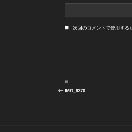
次回のコメントで使用する
投
前
前
稿
の
IMG_9370
投
ナ
稿
ビ
ゲ