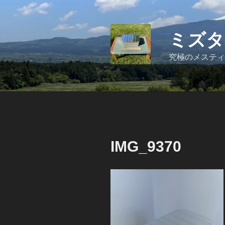
コ
ン
テ
ミズタ
ン
ツ
究極のメスティ
へ
ス
キ
ッ
プ
IMG_9370