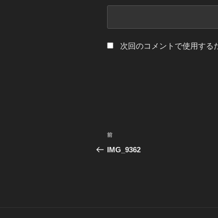
次回のコメントで使用する
投
前
前
稿
の
IMG_9362
投
ナ
稿
ビ
ゲ