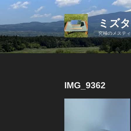
コ
ン
テ
ミズタ
ン
ツ
究極のメスティ
へ
ス
キ
ッ
プ
IMG_9362