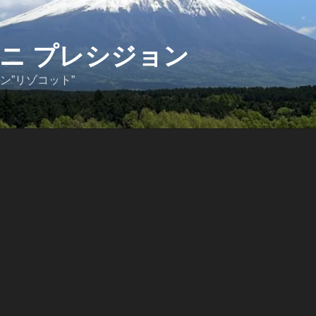
ニ プレシジョン
ン”リゾコット”