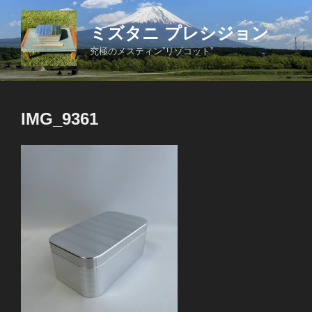
コ
ン
ミズタニ プレシジョン
テ
究極のメスティン”リゾコット”
ン
ツ
へ
ス
IMG_9361
キ
ッ
プ