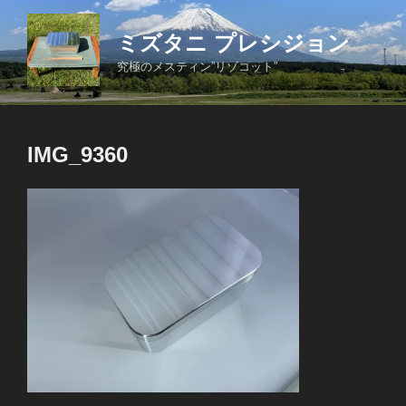
コ
ン
ミズタニ プレシジョン
テ
究極のメスティン”リゾコット”
ン
ツ
へ
ス
IMG_9360
キ
ッ
プ