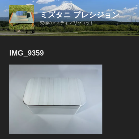
コ
ン
ミズタニ プレシジョン
テ
究極のメスティン”リゾコット”
ン
ツ
へ
ス
IMG_9359
キ
ッ
プ