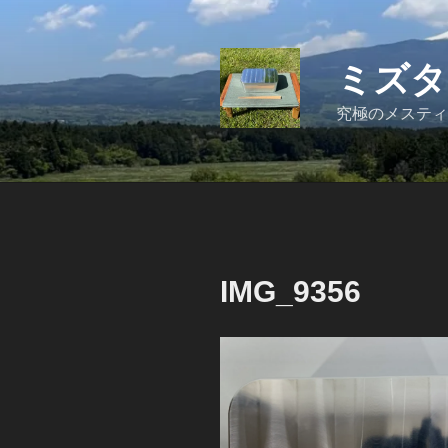
コ
ン
テ
ミズタ
ン
ツ
究極のメスティ
へ
ス
キ
ッ
プ
IMG_9356