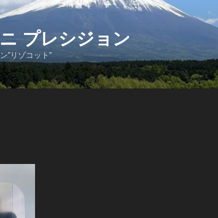
ニ プレシジョン
ン”リゾコット”