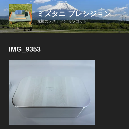
コ
ン
ミズタニ プレシジョン
テ
究極のメスティン”リゾコット”
ン
ツ
へ
ス
IMG_9353
キ
ッ
プ