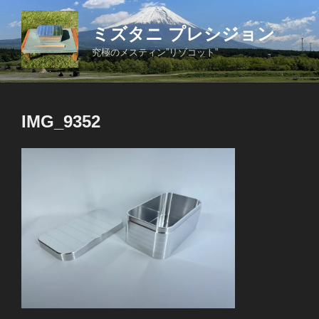
コ
ン
ミズタニ プレシジョン
テ
究極のメスティン”リゾコット”
ン
ツ
へ
ス
IMG_9352
キ
ッ
プ