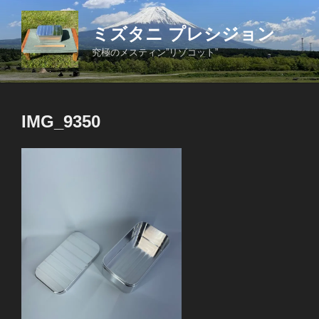
コ
ン
ミズタニ プレシジョン
テ
究極のメスティン”リゾコット”
ン
ツ
へ
ス
IMG_9350
キ
ッ
プ