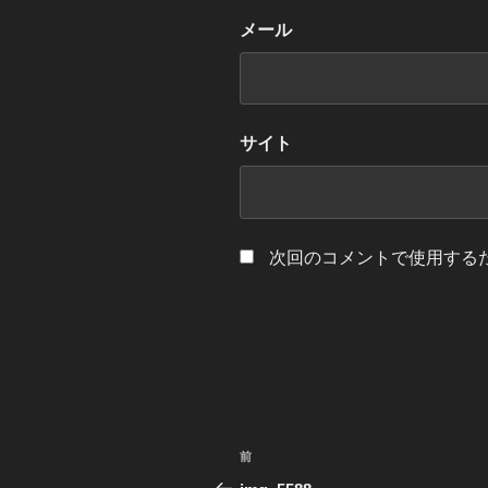
メール
サイト
次回のコメントで使用する
投
前
前
稿
の