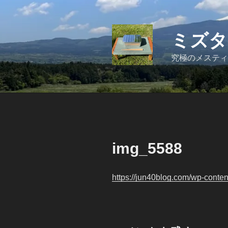
コ
ン
テ
ミズタ
ン
ツ
究極のメスティ
へ
ス
キ
ッ
プ
img_5588
https://jun40blog.com/wp-cont