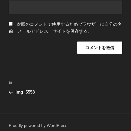
次回のコメントで使用するためブラウザーに自分の名
前、メールアドレス、サイトを保存する。
投
前
前
稿
の
img_5553
ナ
投
ビ
稿
ゲ
ー
Proudly powered by WordPress
シ