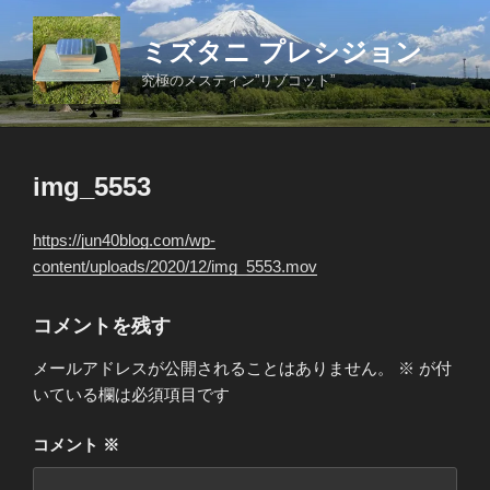
コ
ン
ミズタニ プレシジョン
テ
究極のメスティン”リゾコット”
ン
ツ
へ
ス
img_5553
キ
ッ
https://jun40blog.com/wp-
プ
content/uploads/2020/12/img_5553.mov
コメントを残す
メールアドレスが公開されることはありません。
※
が付
いている欄は必須項目です
コメント
※