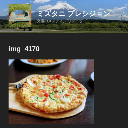
コ
ン
ミズタニ プレシジョン
テ
究極のメスティン”リゾコット”
ン
ツ
へ
ス
img_4170
キ
ッ
プ