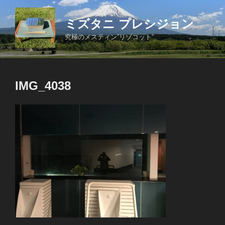
コ
ン
ミズタニ プレシジョン
テ
究極のメスティン”リゾコット”
ン
ツ
へ
ス
IMG_4038
キ
ッ
プ