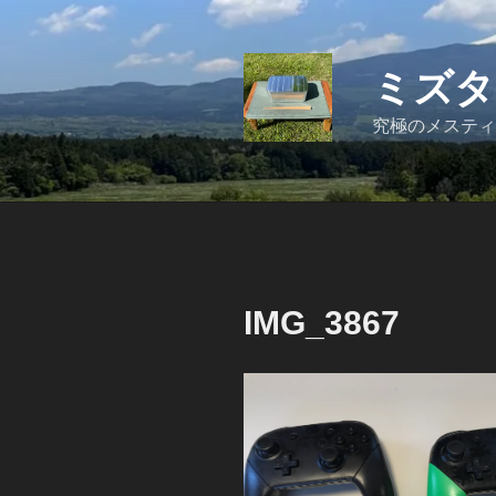
コ
ン
テ
ミズタ
ン
ツ
究極のメスティ
へ
ス
キ
ッ
プ
IMG_3867