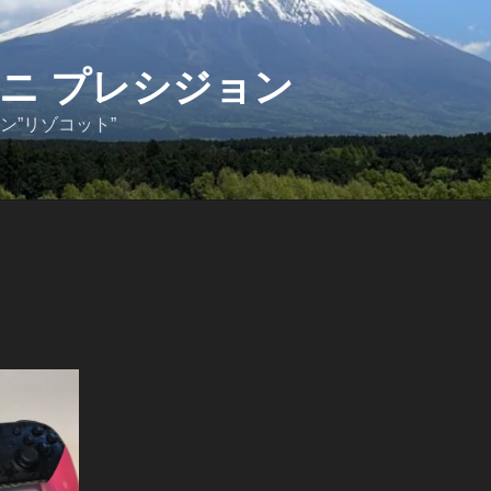
ニ プレシジョン
ン”リゾコット”