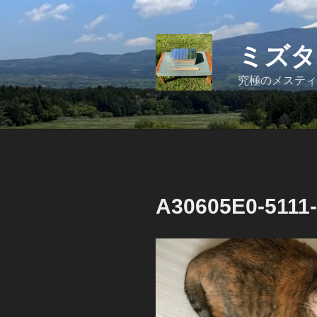
コ
ン
テ
ミズタ
ン
ツ
究極のメスティ
へ
ス
キ
ッ
プ
A30605E0-5111