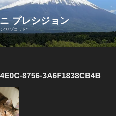
ニ プレシジョン
ン”リゾコット”
-4E0C-8756-3A6F1838CB4B