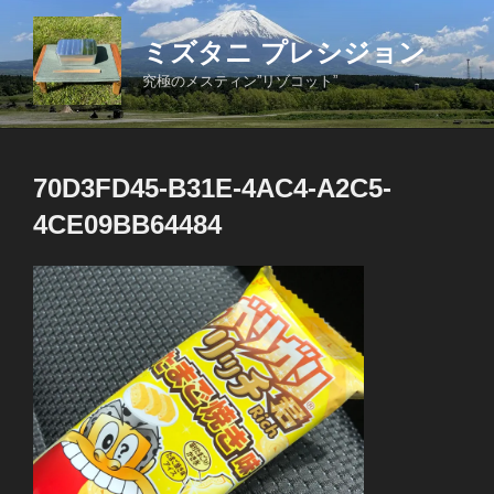
コ
ン
ミズタニ プレシジョン
テ
究極のメスティン”リゾコット”
ン
ツ
へ
ス
70D3FD45-B31E-4AC4-A2C5-
キ
4CE09BB64484
ッ
プ