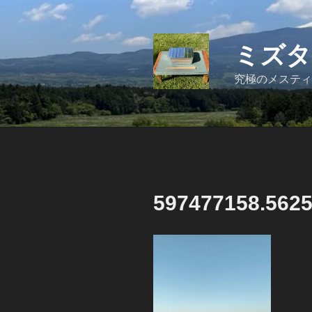
コ
ン
テ
ミズタ
ン
ツ
究極のメスティ
へ
ス
キ
ッ
プ
597477158.562