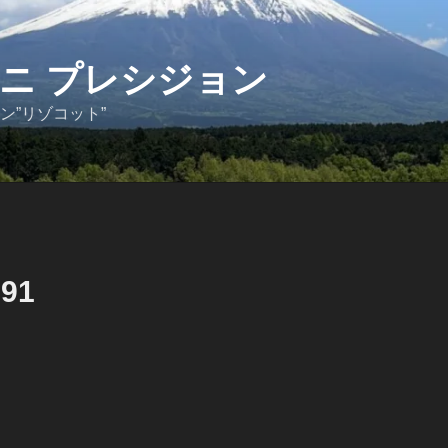
ニ プレシジョン
ン”リゾコット”
591