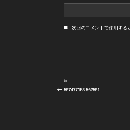
次回のコメントで使用する
投
前
前
稿
の
597477158.562591
投
ナ
稿
ビ
ゲ