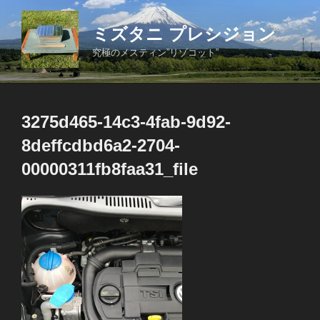
コ
ン
ミズタニ プレシジョン
テ
究極のメスティン”リゾコット”
ン
ツ
へ
ス
3275d465-14c3-4fab-9d92-
キ
8deffcdbd6a2-2704-
ッ
プ
00000311fb8faa31_file