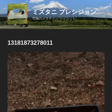
コ
ン
ミズタニ プレシジョン
テ
究極のメスティン”リゾコット”
ン
ツ
へ
ス
13181873278011
キ
ッ
動
プ
画
プ
レ
ー
ヤ
ー