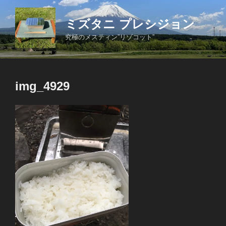
コ
ン
ミズタニ プレシジョン
テ
究極のメスティン”リゾコット”
ン
ツ
へ
ス
img_4929
キ
ッ
プ